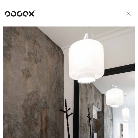
U
READ AS