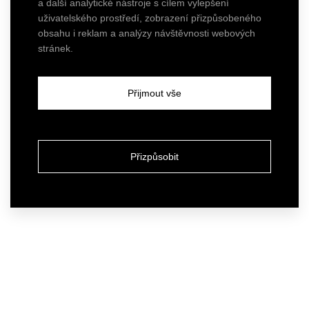
a další analytické nástroje s cílem vylepšení
uživatelského prostředí, zobrazení přizpůsobeného
obsahu i reklam a analýzy návštěvnosti webových
stránek.
Přijmout vše
Přizpůsobit