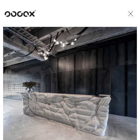
U
READ AS