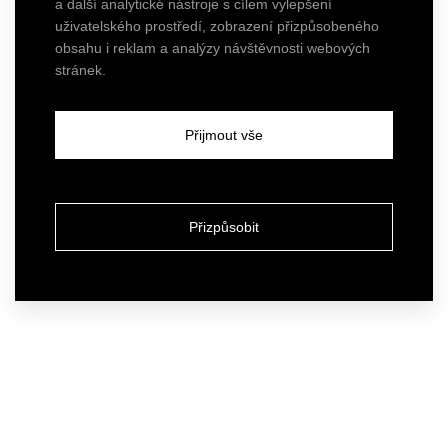
a další analytické nástroje s cílem vylepšení
uživatelského prostředí, zobrazení přizpůsobeného
obsahu i reklam a analýzy návštěvnosti webových
stránek.
Přijmout vše
Přizpůsobit