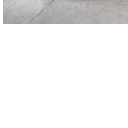
We work
— because we
Atelier
Our services
About us
How we work
Contact
Renovations
Interiors