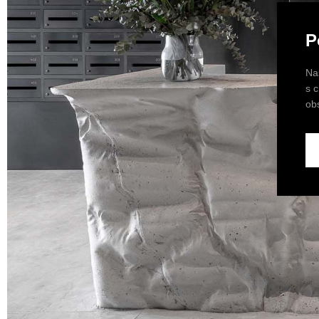
P
Na
s 
ob