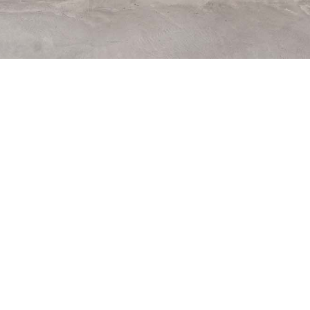
 love it.
Our work
Portfolio
Gallery
Video