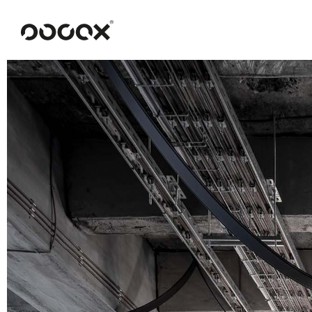
U
READ AS