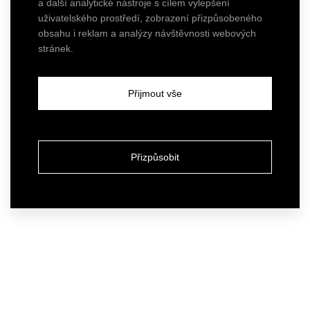
a další analytické nástroje s cílem vylepšení
uživatelského prostředí, zobrazení přizpůsobeného
obsahu i reklam a analýzy návštěvnosti webových
stránek.
Přijmout vše
Přizpůsobit