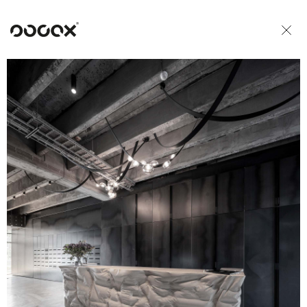
U
READ AS