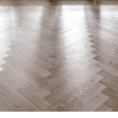
 love it.
Our work
Portfolio
Gallery