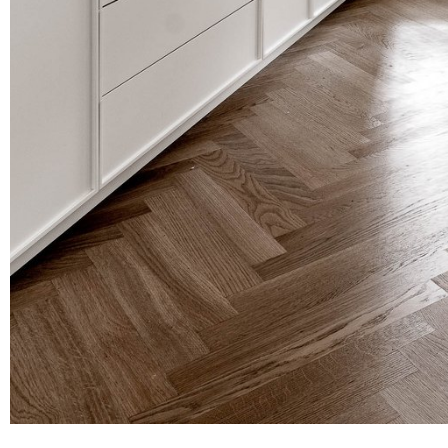
We work
— because we
Atelier
Our services
About us
How we work
Contact
Renovations