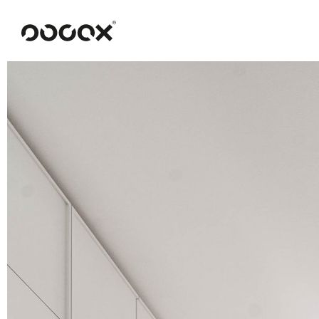
U
READ AS