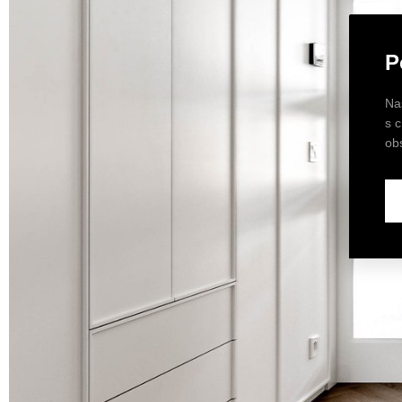
P
Na
s 
ob