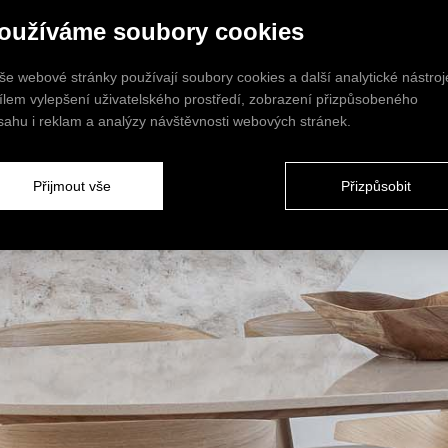
oužíváme soubory cookies
še webové stránky používají soubory cookies a další analytické nástroj
cílem vylepšení uživatelského prostředí, zobrazení přizpůsobeného
sahu i reklam a analýzy návštěvnosti webových stránek.
Přijmout vše
Přizpůsobit