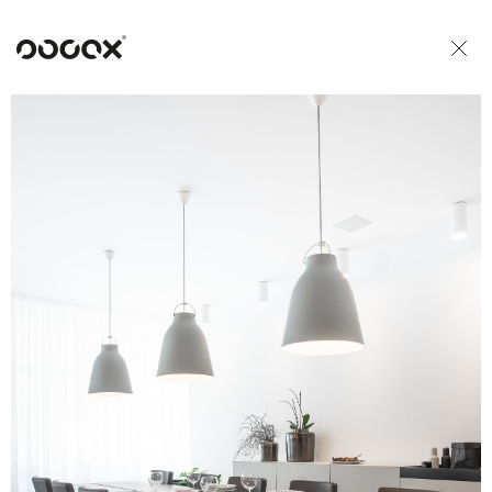
U
READ AS