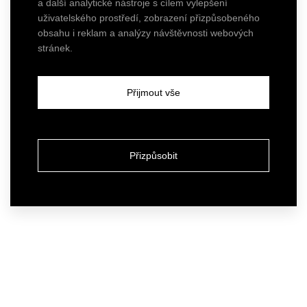
a další analytické nástroje s cílem vylepšení
uživatelského prostředí, zobrazení přizpůsobeného
obsahu i reklam a analýzy návštěvnosti webových
stránek.
Přijmout vše
Přizpůsobit