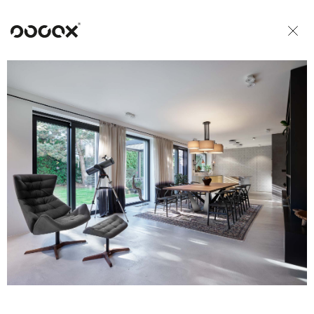
U
READ AS