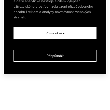
a další analytické nástroje s cílem vylepšení
uživatelského prostředí, zobrazení přizpůsobeného
obsahu i reklam a analýzy návštěvnosti webových
stránek.
Přijmout vše
Přizpůsobit