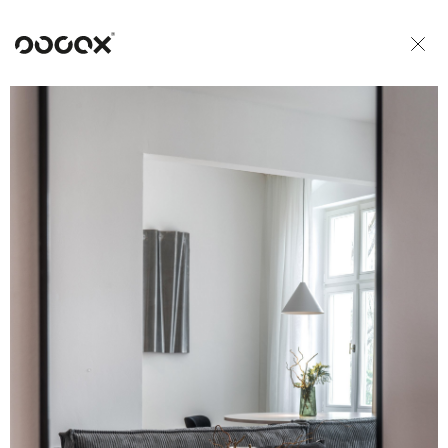
U
READ AS