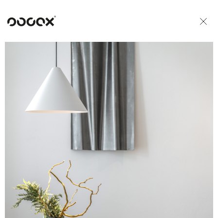
U
READ AS