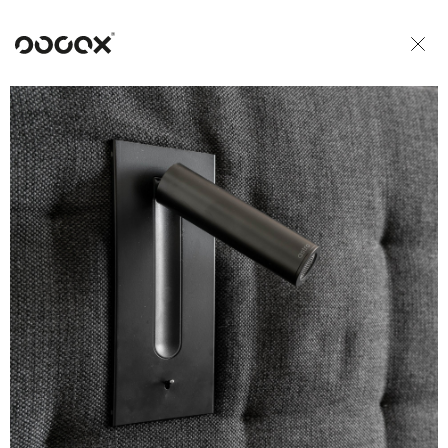
U
READ AS