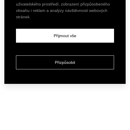
uživatelského prostředí, zobrazení přizpůsobeného
obsahu i reklam a analýzy návštěvnosti webových
stránek.
Přijmout vše
Přizpůsobit