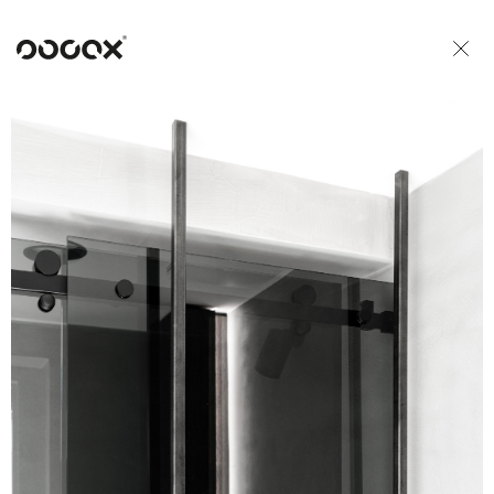
U
READ AS