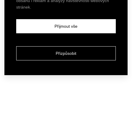
obsahu i reklam a analýzy návštěvnosti webových
stránek.
Přijmout vše
Přizpůsobit
Atelier
Our services