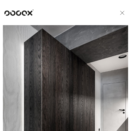
U
READ AS