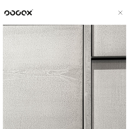
U
READ AS