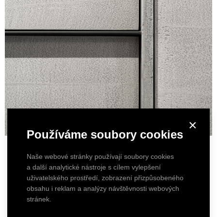
×
Používáme soubory cookies
Naše webové stránky používají soubory cookies
a další analytické nástroje s cílem vylepšení
Detail of a concrete-textured bookshelf
uživatelského prostředí, zobrazení přizpůsobeného
obsahu i reklam a analýzy návštěvnosti webových
stránek.
Detail of a concrete-textured bookshelf with delicate
raw steel shelves.