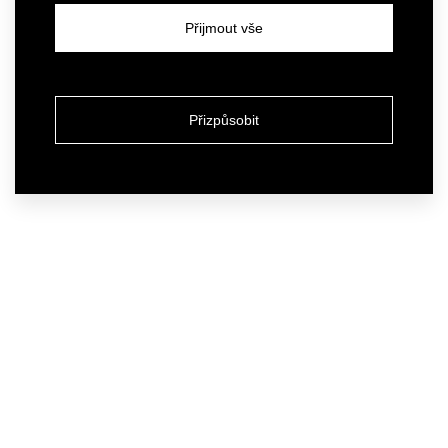
Přijmout vše
Přizpůsobit
Atelier
Our services
About us
How we work
Contact
Renovations
Interiors
Abroad