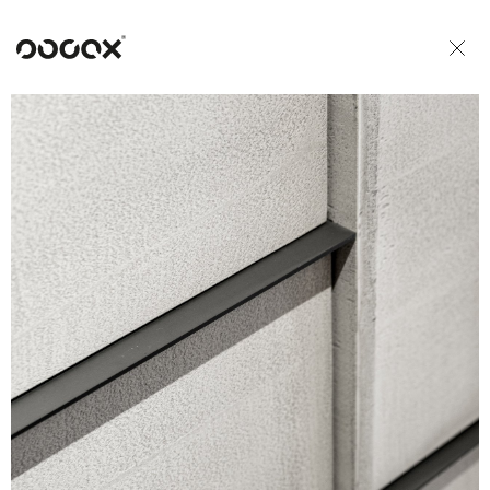
U
READ AS