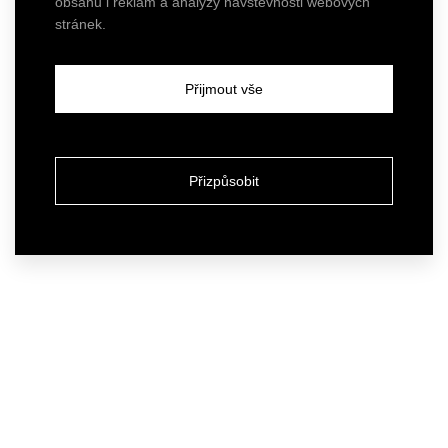
obsahu i reklam a analýzy návštěvnosti webových
stránek.
Přijmout vše
Přizpůsobit
Atelier
Our services