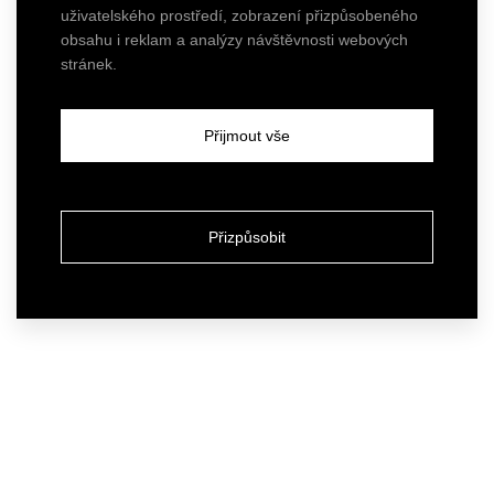
uživatelského prostředí, zobrazení přizpůsobeného
obsahu i reklam a analýzy návštěvnosti webových
stránek.
Přijmout vše
Přizpůsobit