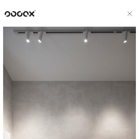
U
READ AS