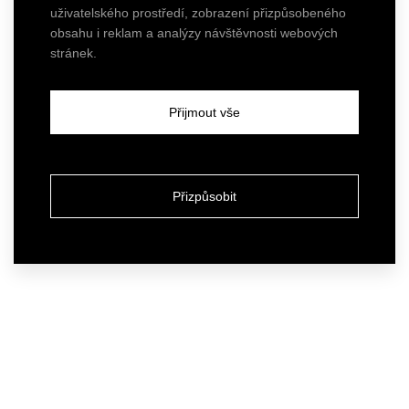
uživatelského prostředí, zobrazení přizpůsobeného
obsahu i reklam a analýzy návštěvnosti webových
stránek.
Přijmout vše
Přizpůsobit