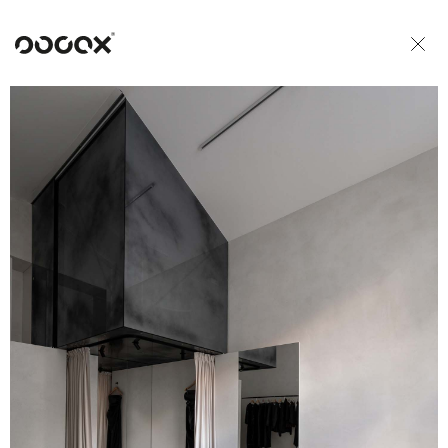
U
READ AS