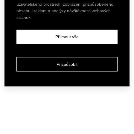
uživatelského prostředí, zobrazení přizpůsobeného
obsahu i reklam a analýzy návštěvnosti webových
stránek.
Přijmout vše
Přizpůsobit