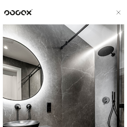
U
READ AS