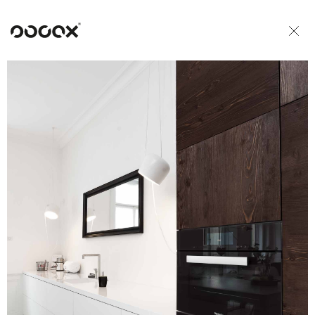
U
READ AS