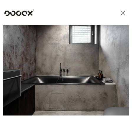
U
READ AS