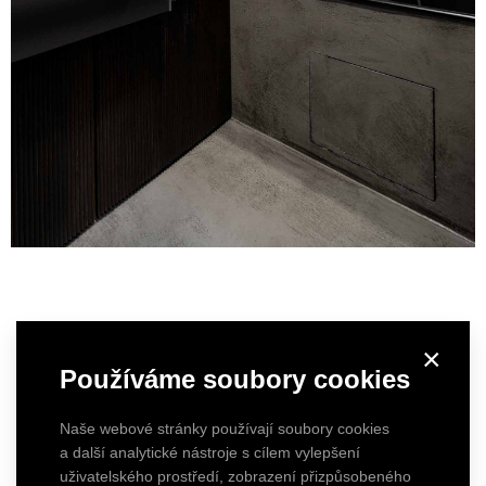
×
Používáme soubory cookies
Naše webové stránky používají soubory cookies
a další analytické nástroje s cílem vylepšení
uživatelského prostředí, zobrazení přizpůsobeného