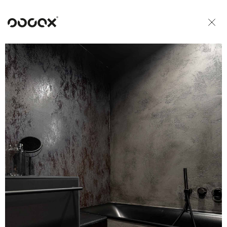
U
READ AS