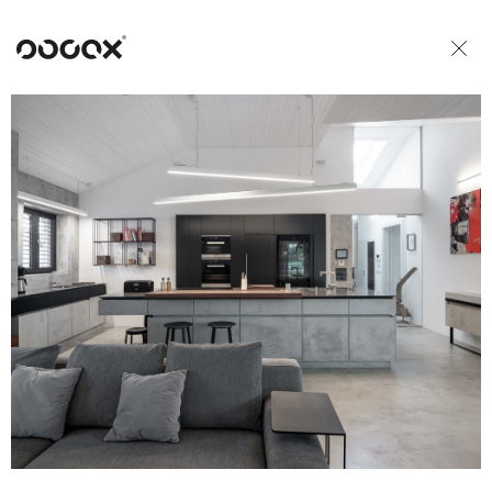
U
READ AS