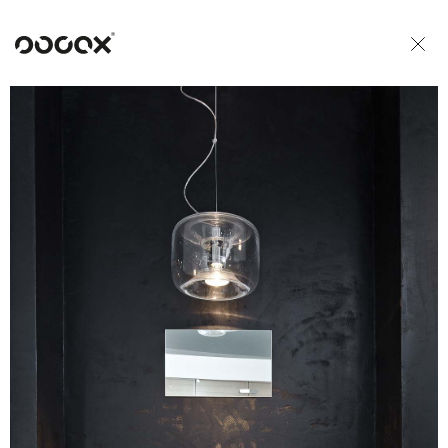
U
READ AS