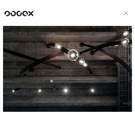
U
READ AS