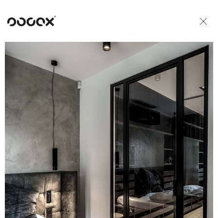
U
READ AS