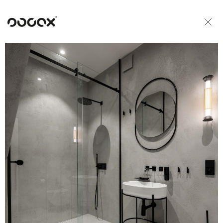
U
READ AS