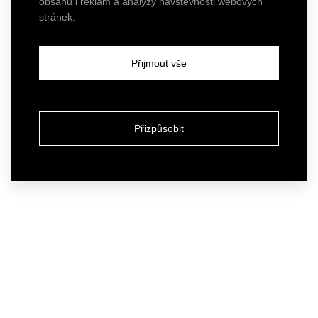
obsahu i reklam a analýzy návštěvnosti webových
stránek.
Přijmout vše
Přizpůsobit
Atelier
Our services