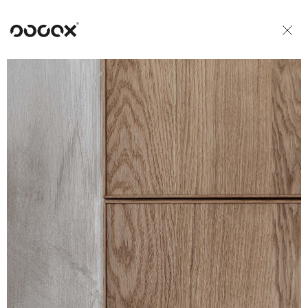
U
READ AS