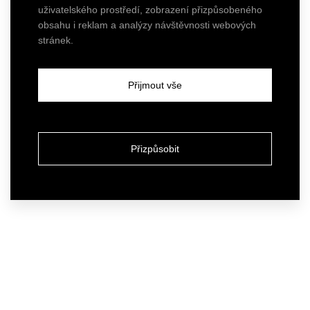
uživatelského prostředí, zobrazení přizpůsobeného
obsahu i reklam a analýzy návštěvnosti webových
stránek.
Přijmout vše
Přizpůsobit