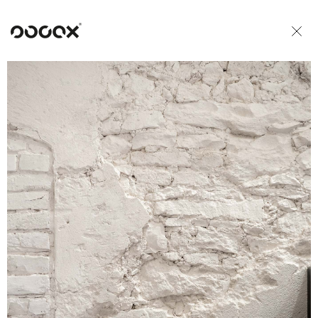
U
READ AS