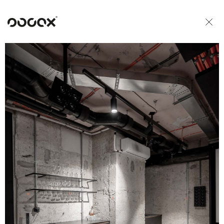
U
READ AS