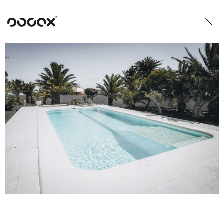
U
READ AS