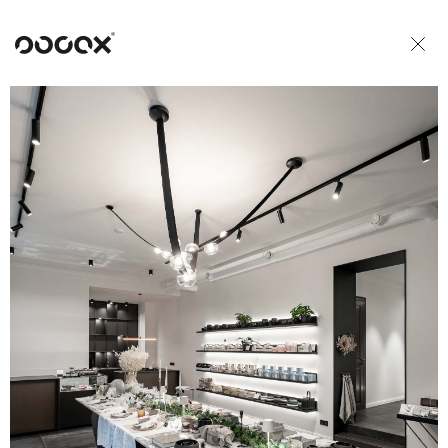
U
READ AS