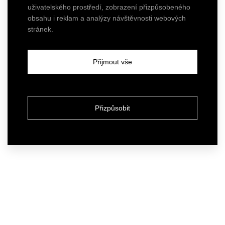
uživatelského prostředí, zobrazení přizpůsobeného
obsahu i reklam a analýzy návštěvnosti webových
stránek.
Přijmout vše
Přizpůsobit