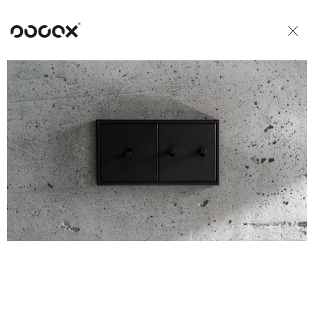
U
READ AS