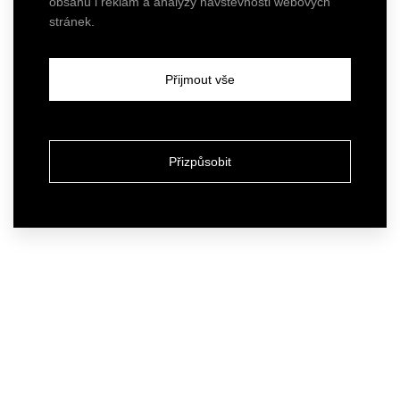
obsahu i reklam a analýzy návštěvnosti webových
stránek.
Přijmout vše
Přizpůsobit
Atelier
Our services