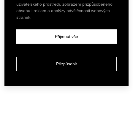
uživatelského prostředí, zobrazení přizpůsobeného
obsahu i reklam a analýzy návštěvnosti webových
stránek.
Přijmout vše
Přizpůsobit