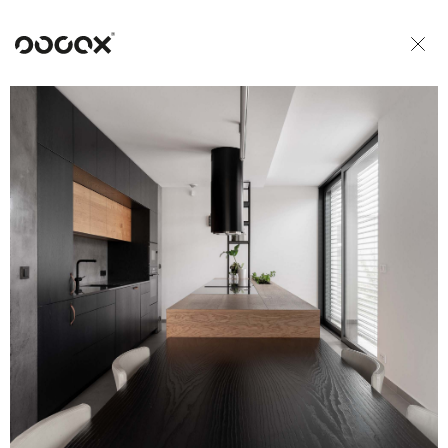
U
READ AS