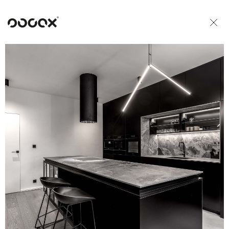
U
READ AS