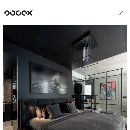
U
READ AS