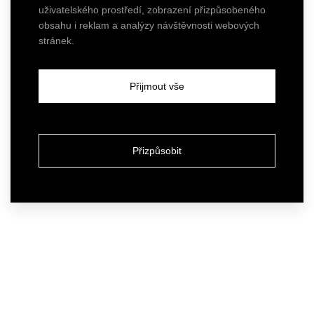
uživatelského prostředí, zobrazení přizpůsobeného
obsahu i reklam a analýzy návštěvnosti webových
stránek.
Přijmout vše
Přizpůsobit