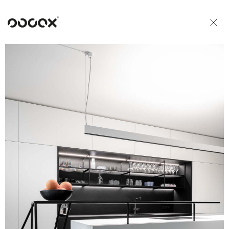
U
READ AS