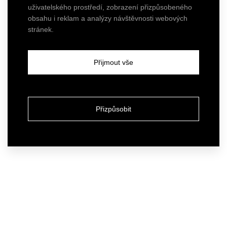
uživatelského prostředí, zobrazení přizpůsobeného
obsahu i reklam a analýzy návštěvnosti webových
stránek.
Přijmout vše
Přizpůsobit