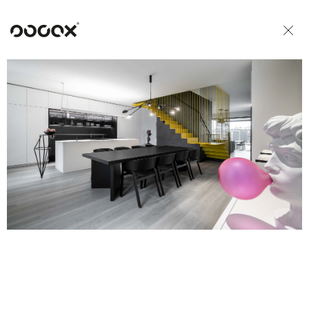
U
READ AS