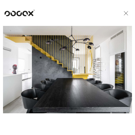
U
READ AS