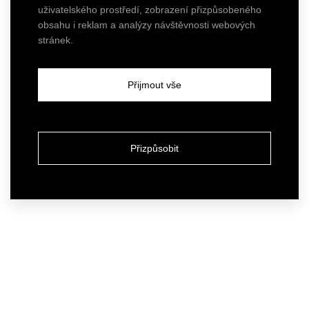
uživatelského prostředí, zobrazení přizpůsobeného
obsahu i reklam a analýzy návštěvnosti webových
stránek.
Přijmout vše
Přizpůsobit