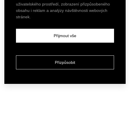
uživatelského prostředí, zobrazení přizpůsobeného
obsahu i reklam a analýzy návštěvnosti webových
stránek.
Přijmout vše
Přizpůsobit