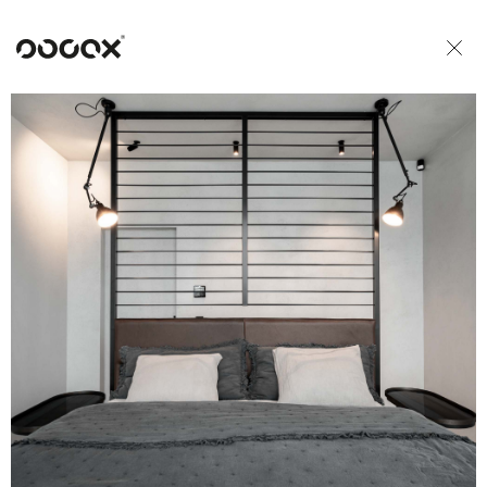
U
READ AS