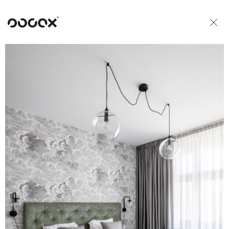
U
READ AS