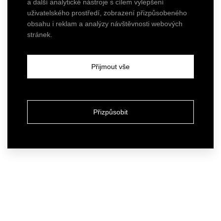
a další analytické nástroje s cílem vylepšení
uživatelského prostředí, zobrazení přizpůsobeného
obsahu i reklam a analýzy návštěvnosti webových
stránek.
Přijmout vše
Přizpůsobit