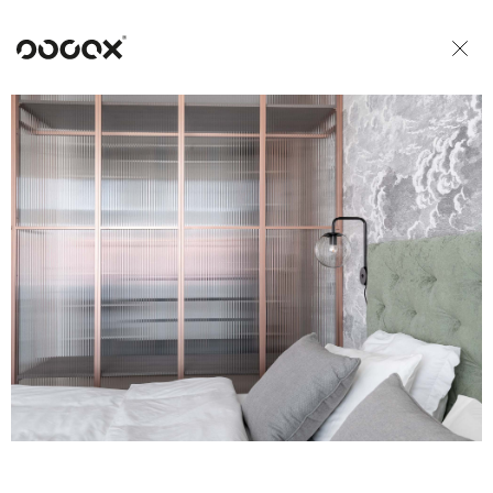
U
READ AS