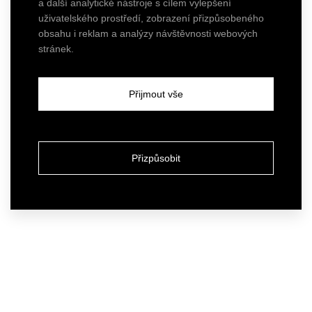
a další analytické nástroje s cílem vylepšení
uživatelského prostředí, zobrazení přizpůsobeného
obsahu i reklam a analýzy návštěvnosti webových
stránek.
Přijmout vše
Přizpůsobit