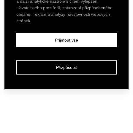
a další analytické nástroje s cílem vylepšení
uživatelského prostředí, zobrazení přizpůsobeného
obsahu i reklam a analýzy návštěvnosti webových
stránek.
Přijmout vše
Přizpůsobit