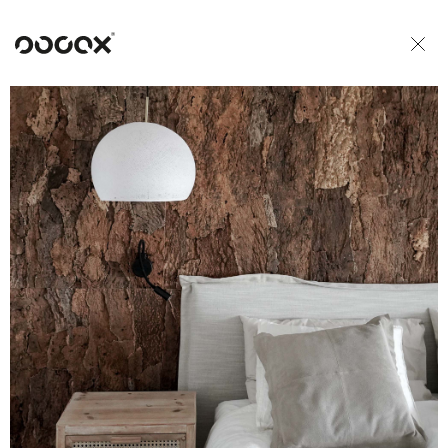
U
READ AS