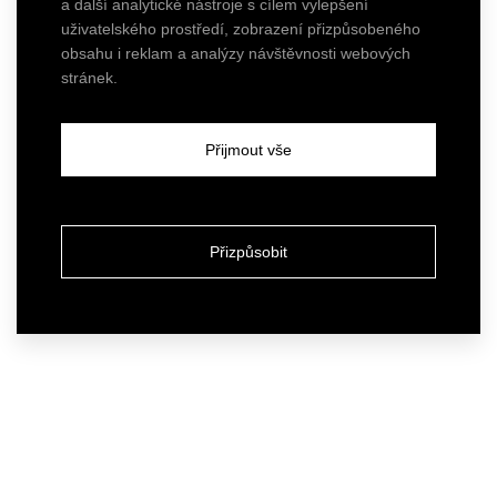
a další analytické nástroje s cílem vylepšení
uživatelského prostředí, zobrazení přizpůsobeného
obsahu i reklam a analýzy návštěvnosti webových
stránek.
Přijmout vše
Přizpůsobit