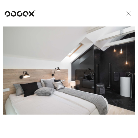
U
READ AS