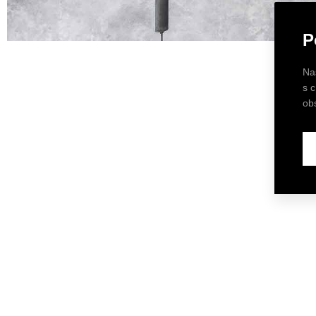
P
Na
s 
ob