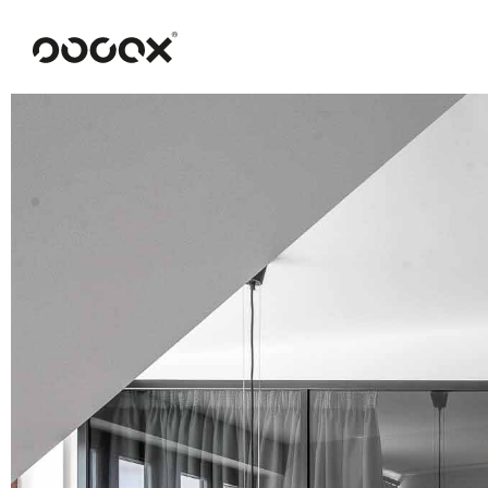
U
READ AS