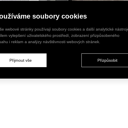
oužíváme soubory cookies
še webové stránky používají soubory cookies a další analytické nástroj
cílem vylepšení uživatelského prostředí, zobrazení přizpůsobeného
sahu i reklam a analýzy návštěvnosti webových stránek.
Přijmout vše
Přizpůsobit