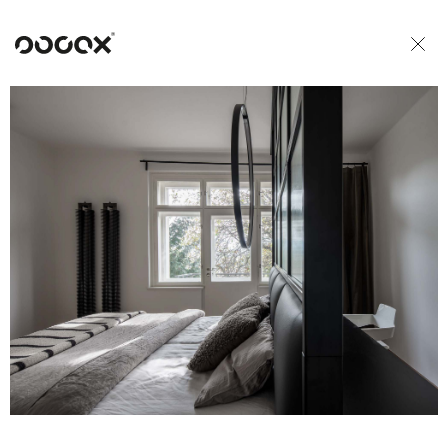
U
READ AS