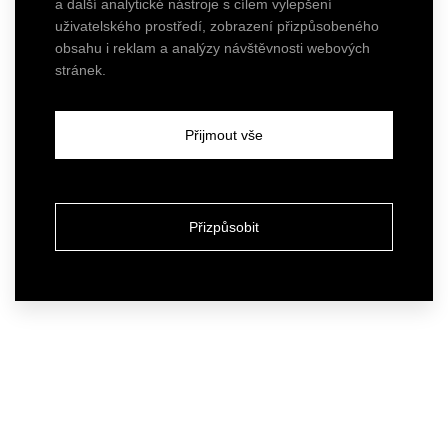
a další analytické nástroje s cílem vylepšení
uživatelského prostředí, zobrazení přizpůsobeného
obsahu i reklam a analýzy návštěvnosti webových
stránek.
Přijmout vše
Přizpůsobit