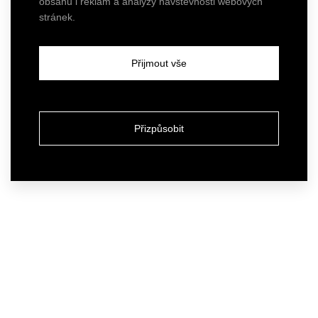
obsahu i reklam a analýzy návštěvnosti webových
stránek.
Přijmout vše
Přizpůsobit
Atelier
Our services