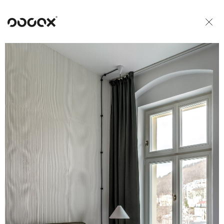
U
READ AS