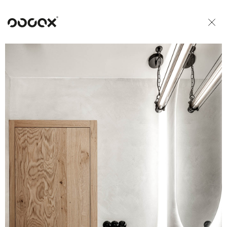
U
READ AS