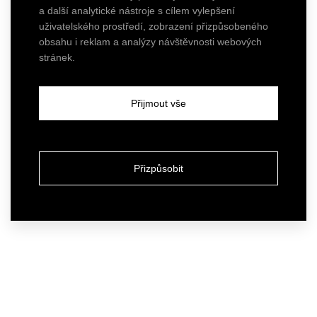
a další analytické nástroje s cílem vylepšení
uživatelského prostředí, zobrazení přizpůsobeného
obsahu i reklam a analýzy návštěvnosti webových
stránek.
Přijmout vše
Přizpůsobit