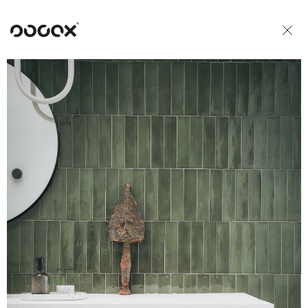
U
READ AS