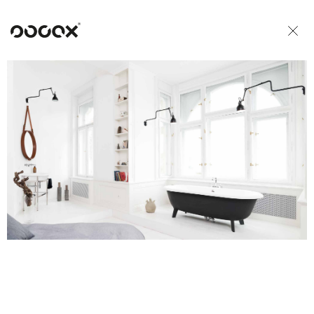
U
READ AS