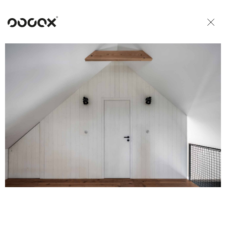
U
READ AS